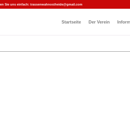
en Sie uns einfach:
trassenwahnostheide@gmail.com
Startseite
Der Verein
Infor