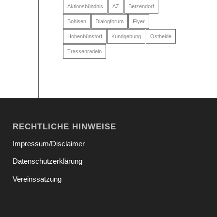
Aktionsbündnis
AZ
Betzendorf
Bohlsen
Dialogforum
Flyer
Hohenbünstorf
Kundgebung
Ostheide
Trassenradeln
RECHTLICHE HINWEISE
Impressum/Disclaimer
Datenschutzerklärung
Vereinssatzung