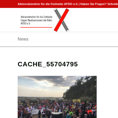
Aktionsbündnis für die Ostheide AFDO e.V. | Haben Sie Fragen? Schreib
News
CACHE_55704795