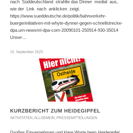
nach Süddeutschland strahlte das Dinner medial aus,
wie der Link nach anklicken zeigt.
https://www.sueddeutsche.de/politik/bahnverkehr-
buergerinitiativen-mit-whyte-dynner-gegen-schnellstrecke-
dpa.urn-newsml-dpa-com-20090101-250914-930-35014
Unser…
15. September 2025
KURZBERICHT ZUM HEIDEGIPFEL
AKTIVITÄTEN
,
ALLGEMEIN
,
PRESSEMITTEILUNGEN
Großes Einvernehmen und klare Worte beim Heidegipfel