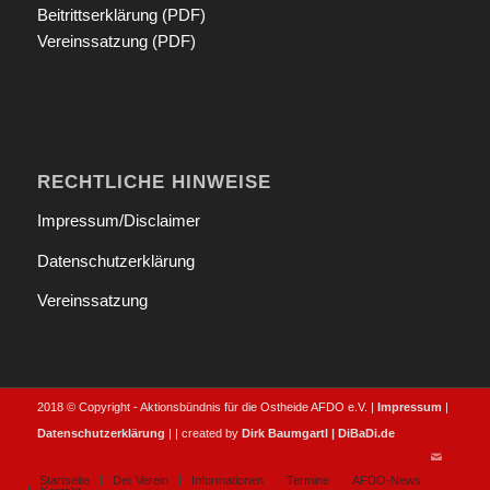
Beitrittserklärung (PDF)
Vereinssatzung (PDF)
RECHTLICHE HINWEISE
Impressum/Disclaimer
Datenschutzerklärung
Vereinssatzung
2018 © Copyright - Aktionsbündnis für die Ostheide AFDO e.V. |
Impressum
|
Datenschutzerklärung
| | created by
Dirk Baumgartl | DiBaDi.de
Startseite
Der Verein
Informationen
Termine
AFDO-News