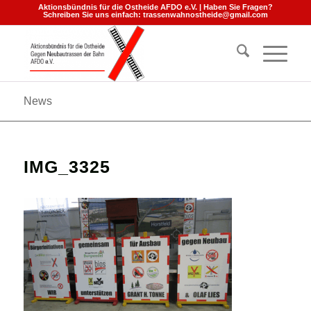
Aktionsbündnis für die Ostheide AFDO e.V. | Haben Sie Fragen?
Schreiben Sie uns einfach:
trassenwahnostheide@gmail.com
News
IMG_3325