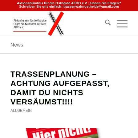
Aktionsbündnis für die Ostheide AFDO e.V. | Haben Sie Fragen?
Schreiben Sie uns einfach:
trassenwahnostheide@gmail.com
News
TRASSENPLANUNG –
ACHTUNG AUFGEPASST,
DAMIT DU NICHTS
VERSÄUMST!!!!
ALLGEMEIN