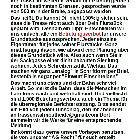
der Trasse im weiteren Verlauf der Planung jedoch
noch in bestimmten Grenzen, gesprochen wurde
von 500 m in der Breite, angepasst werden.
Das heißt, Du kannst Dir nicht 100%ig sicher sein,
dass die Trasse nicht auch über Dein Flurstück
geplant wird. Deshalb ein Tipp: Entschließen wir
uns einfach, alle ein
Betretungsverbot
für unsere
Grundstücke auszusprechen. Jeder einzelne
Eigentümer für jedes seiner Flurstücke. Ganz
unabhängig davon, wie absurd eine Planung über
dieses Grundstück wäre. Also auch wenn Sie in
der Sackgasse einer dicht bebauten Siedlung
wohnen. Jedes Schreiben zählt. Wichtig: Das
machen wir ganz „analog“ in Schriftform per Brief,
bestenfalls sogar per “Einwurf-Einschreiben”.
Das macht uns etwas und der Bahn sehr viel
Arbeit. So merkt die Bahn, dass die Menschen im
Landkreis wach und wehrhaft sind. Und vielleicht
sind 1.000 Betretungsverbote auch ein Thema für
die überregionale Berichterstattung. Bitte sendet
ein Bild von jedem Umschlag, den ihr absendet,
an
trassenwahnostheide@gmail.com
Dort
sammeln wir die Werke für eine entsprechende
Meldung.
Ihr könnt dazu gerne unsere Vorlagen benutzen,
die von unserer “AG Recht” für euch erstellt