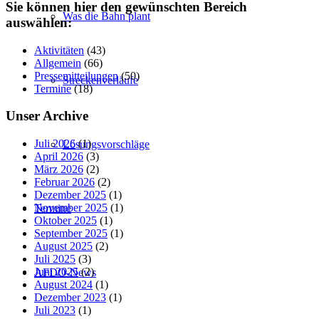
Sie können hier den gewünschten Bereich
Was die Bahn plant
auswählen:
Aktivitäten
(43)
Allgemein
(66)
Pressemitteilungen
(50)
Streckenverläufe
Termine
(18)
Unser Archive
Juli 2026
(1)
Lösungsvorschläge
April 2026
(3)
März 2026
(2)
Februar 2026
(2)
Dezember 2025
(1)
November 2025
(1)
Termine
Oktober 2025
(1)
September 2025
(1)
August 2025
(2)
Juli 2025
(3)
Juni 2025
(2)
AFDO-News
August 2024
(1)
Dezember 2023
(1)
Juli 2023
(1)