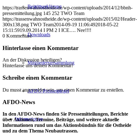
Beitrittserklärung
https://trassenwahnostheide.de/wp-content/uploads/2014/12/bbnh-
pressemitteilung.jpg
145
252
TWO Team
https://trassenwahnostheide.de/wp-content/uploads/2015/02/Header-
300x138.png
TWO Team
2014-09-19 11:06:49
2018-05-22
15:11:59
19.09.2014 I PM 2 I ICE…. Nee!!!!
Downloads
0
Kommentare
Hinterlasse einen Kommentar
An der Diskussion beteiligen?
Mitgliederversammlung
Hinterlasse uns deinen Kommentar!
Schreibe einen Kommentar
Du musst angemeldet sein, um einen Kommentar zu erstellen.
AFDO Pressespiegel
AFDO-News
In den AFDO-News finden Sie Pressemitteilungen, Berichte
Informationen
über Aktionen, Termine, Beiträge, und weitere aktuelle
Informationen rund um das Aktionsbündnis für die Ostheide
und zu dem Thema Neubautrassen.