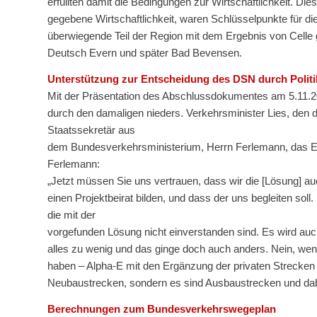
erfüllten damit die Bedingungen zur Wirtschaftlichkeit.
gegebene Wirtschaftlichkeit, waren Schlüsselpunkte für 
überwiegende Teil der Region mit dem Ergebnis von Celle 
Deutsch Evern und später Bad Bevensen.
Unterstützung zur Entscheidung des DSN durch Politi
Mit der Präsentation des Abschlussdokumentes am 5.11.20
durch den damaligen nieders. Verkehrsminister Lies, den 
Staatssekretär aus
dem Bundesverkehrsministerium, Herrn Ferlemann, das Er
Ferlemann:
„Jetzt müssen Sie uns vertrauen, dass wir die [Lösung] a
einen Projektbeirat bilden, und dass der uns begleiten sol
die mit der
vorgefunden Lösung nicht einverstanden sind. Es wird auc
alles zu wenig und das ginge doch auch anders. Nein, wen
haben – Alpha-E mit den Ergänzung der privaten Strecken 
Neubaustrecken, sondern es sind Ausbaustrecken und dabe
Berechnungen zum Bundesverkehrswegeplan