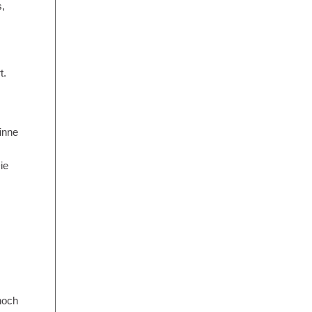
s,
t.
inne
ie
noch