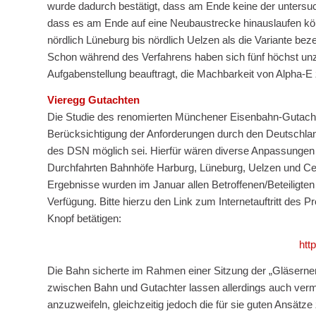
wurde dadurch bestätigt, dass am Ende keine der untersuch
dass es am Ende auf eine Neubaustrecke hinauslaufen kön
nördlich Lüneburg bis nördlich Uelzen als die Variante be
Schon während des Verfahrens haben sich fünf höchst un
Aufgabenstellung beauftragt, die Machbarkeit von Alpha-E z
Vieregg Gutachten
Die Studie des renomierten Münchener Eisenbahn-Gutacht
Berücksichtigung der Anforderungen durch den Deutschla
des DSN möglich sei. Hierfür wären diverse Anpassungen
Durchfahrten Bahnhöfe Harburg, Lüneburg, Uelzen und Celle
Ergebnisse wurden im Januar allen Betroffenen/Beteiligten ö
Verfügung. Bitte hierzu den Link zum Internetauftritt des 
Knopf betätigen:
http
Die Bahn sicherte im Rahmen einer Sitzung der „Gläsernen
zwischen Bahn und Gutachter lassen allerdings auch vermu
anzuzweifeln, gleichzeitig jedoch die für sie guten Ansätz