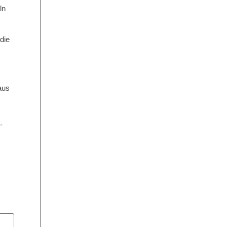
ln
die
aus
-