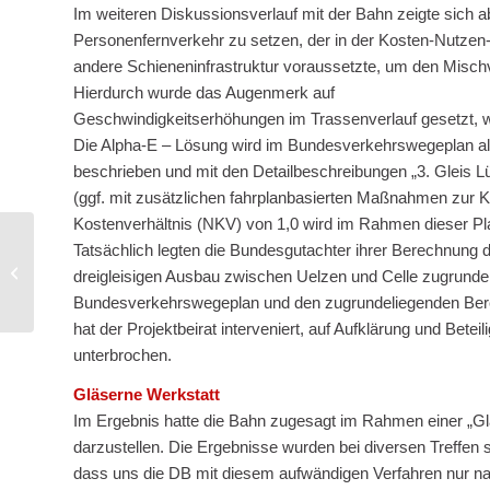
Im weiteren Diskussionsverlauf mit der Bahn zeigte sich 
Personenfernverkehr zu setzen, der in der Kosten-Nutz
andere Schieneninfrastruktur voraussetzte, um den Misc
Hierdurch wurde das Augenmerk auf
Geschwindigkeitserhöhungen im Trassenverlauf gesetzt, w
Die Alpha-E – Lösung wird im Bundesverkehrswegeplan 
beschrieben und mit den Detailbeschreibungen „3. Gleis
(ggf. mit zusätzlichen fahrplanbasierten Maßnahmen zur 
Kostenverhältnis (NKV) von 1,0 wird im Rahmen dieser P
Tatsächlich legten die Bundesgutachter ihrer Berechnung
Alpha-E in Gefahr
dreigleisigen Ausbau zwischen Uelzen und Celle zugrunde.
Bundesverkehrswegeplan und den zugrundeliegenden Ber
hat der Projektbeirat interveniert, auf Aufklärung und Bet
unterbrochen.
Gläserne Werkstatt
Im Ergebnis hatte die Bahn zugesagt im Rahmen einer „Glä
darzustellen. Die Ergebnisse wurden bei diversen Treffen
dass uns die DB mit diesem aufwändigen Verfahren nur nac