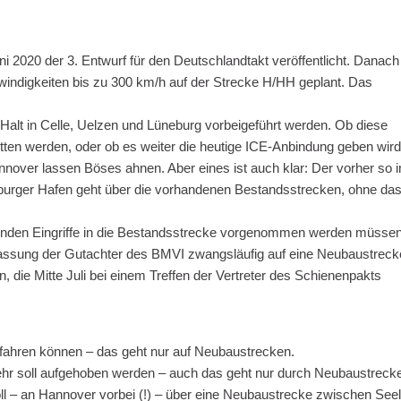
020 der 3. Entwurf für den Deutschlandtakt veröffentlicht. Danach
indigkeiten bis zu 300 km/h auf der Strecke H/HH geplant. Das
Halt in Celle, Uelzen und Lüneburg vorbeigeführt werden. Ob diese
ten werden, oder ob es weiter die heutige ICE-Anbindung geben wird
annover lassen Böses ahnen. Aber eines ist auch klar: Der vorher so 
burger Hafen geht über die vorhandenen Bestandsstrecken, ohne da
ehenden Eingriffe in die Bestandsstrecke vorgenommen werden müssen
assung der Gutachter des BMVI zwangsläufig auf eine Neubaustreck
n, die Mitte Juli bei einem Treffen der Vertreter des Schienenpakts
l fahren können – das geht nur auf Neubaustrecken.
hr soll aufgehoben werden – auch das geht nur durch Neubaustreck
oll – an Hannover vorbei (!) – über eine Neubaustrecke zwischen See