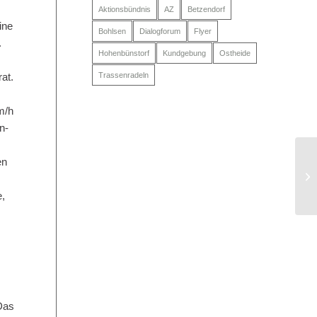
Aktionsbündnis
AZ
Betzendorf
ine
Bohlsen
Dialogforum
Flyer
.
Hohenbünstorf
Kundgebung
Ostheide
Trassenradeln
at.
m/h
n-
en
,
,
Das