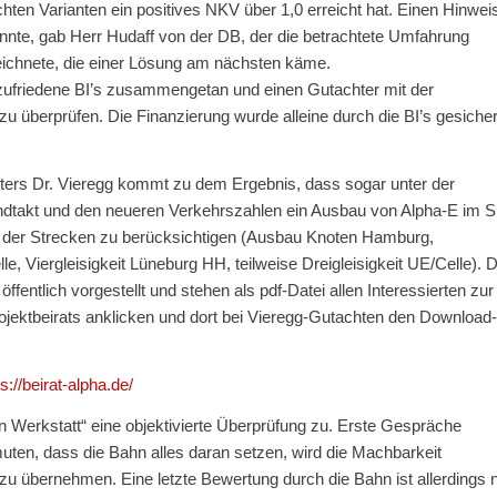
ten Varianten ein positives NKV über 1,0 erreicht hat. Einen Hinwei
nte, gab Herr Hudaff von der DB, der die betrachtete Umfahrung
zeichnete, die einer Lösung am nächsten käme.
zufriedene BI’s zusammengetan und einen Gutachter mit der
u überprüfen. Die Finanzierung wurde alleine durch die BI’s gesicher
ers Dr. Vieregg kommt zu dem Ergebnis, dass sogar unter der
ndtakt und den neueren Verkehrszahlen ein Ausbau von Alpha-E im S
 der Strecken zu berücksichtigen (Ausbau Knoten Hamburg,
, Viergleisigkeit Lüneburg HH, teilweise Dreigleisigkeit UE/Celle). D
ffentlich vorgestellt und stehen als pdf-Datei allen Interessierten zur
Projektbeirats anklicken und dort bei Vieregg-Gutachten den Download-
s://beirat-alpha.de/
 Werkstatt“ eine objektivierte Überprüfung zu. Erste Gespräche
ten, dass die Bahn alles daran setzen, wird die Machbarkeit
e zu übernehmen. Eine letzte Bewertung durch die Bahn ist allerdings 