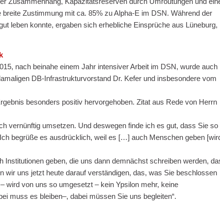
 Dieser Zusammenhang, Kapazitätsreserven durch Umroutungen und ein
die breite Zustimmung mit ca. 85% zu Alpha-E im DSN. Während der
gut leben konnte, ergaben sich erhebliche Einsprüche aus Lüneburg,
k
15, nach beinahe einem Jahr intensiver Arbeit im DSN, wurde auch
damaligen DB-Infrastrukturvorstand Dr. Kefer und insbesondere vom
gebnis besonders positiv hervorgehoben. Zitat aus Rede von Herrn
uch vernünftig umsetzen. Und deswegen finde ich es gut, dass Sie so
l. Ich begrüße es ausdrücklich, weil es […] auch Menschen geben [wird
h Institutionen geben, die uns dann demnächst schreiben werden, da
n wir uns jetzt heute darauf verständigen, das, was Sie beschlossen
– wird von uns so umgesetzt – kein Ypsilon mehr, keine
i muss es bleiben–, dabei müssen Sie uns begleiten“.