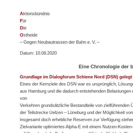
A
ktionsbündnis
F
ür
D
ie
O
stheide
– Gegen Neubautrassen der Bahn e. V. –
Datum: 10.08.2020
Eine Chronologie der 
Grundlage im Dialogforum Schiene Nord (DSN) gelegt
Eines der Kernziele des DSN war es ursprünglich, Lösung
aus Hamburg und die dadurch entstehenden Belastungen 
von
Verkehren grundsätzliche Bestandteile von zielführenden 
der Teilstrecke Uelzen – Lüneburg und der Möglichkeit 
insgesamt doch erhebliche Reserven zur Verfügung stehen
Zielvariante optimiertes Alpha-E mit einem Nutzen-Kosten