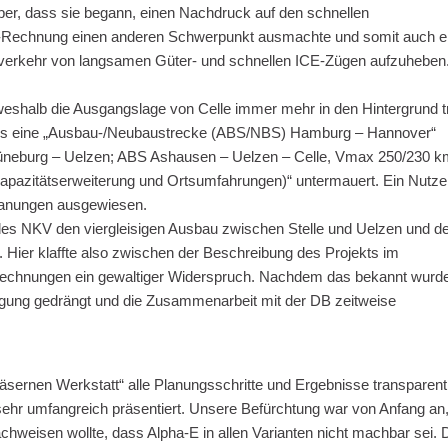
aber, dass sie begann, einen Nachdruck auf den schnellen
en-Rechnung einen anderen Schwerpunkt ausmachte und somit auch e
hverkehr von langsamen Güter- und schnellen ICE-Zügen aufzuheben
eshalb die Ausgangslage von Celle immer mehr in den Hintergrund tr
als eine „Ausbau-/Neubaustrecke (ABS/NBS) Hamburg – Hannover“
 Lüneburg – Uelzen; ABS Ashausen – Uelzen – Celle, Vmax 250/230 k
Kapazitätserweiterung und Ortsumfahrungen)“ untermauert. Ein Nutze
lanungen ausgewiesen.
 des NKV den viergleisigen Ausbau zwischen Stelle und Uelzen und d
 Hier klaffte also zwischen der Beschreibung des Projekts im
echnungen ein gewaltiger Widerspruch. Nachdem das bekannt wurde
eiligung gedrängt und die Zusammenarbeit mit der DB zeitweise
sernen Werkstatt“ alle Planungsschritte und Ergebnisse transparent
 sehr umfangreich präsentiert. Unsere Befürchtung war von Anfang an
hweisen wollte, dass Alpha-E in allen Varianten nicht machbar sei. 